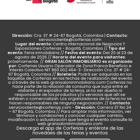
Dirección:
Contacto:
Cra. 37 # 24-67 Bogotá, Colombia |
serviciocliente@corferias.com
Lugar del evento:
Centro internacional de Negocios Y
Tipo del
Exposiciones Corferias - Bogotá, Colombia //
evento:
Fecha del evento:
Feria inmobiliaria //
Del 20 al 23 de
Horario del evento para visitantes:
agosto de 2026 //
GRAN SALÓN INMOBILIARIO es organizado
próximamente. //
por:
Corferias Usuario Operador de Zona Franca Beneficio e
Interés Colectivo NIT 860.002.464-3- Dirección Cra. 37 # 24-
Boletería:
67 Bogotá, Colombia //
Podrá ser adquirida en las
taquillas de Corferias en las fechas de realización del evento
o a través de la web
gransaloninmobiliario.com
Corferias no
hace parte de la relación de consumo que surja entre el
visitante y el expositor de la feria, al no ser dueño ni
responsable de los productos y/o servicios que allí se
exhiben o comercializan. Los organizadores de la feria no se
Contacto:
hacen responsables de ninguna negociación. //
Dirección:
serviciocliente@corferias.com
-
Carrera 37 No 24
– 67 Bogotá, Colombia // Para ampliar más información, ver
términos y condiciones y conocer cualquier cambio,
modificación o actualización que tenga el evento consulte la
web
gransaloninmobiliario.com
Descarga el app de Corferias y entérate de las
novedaes de las ferias y eventos