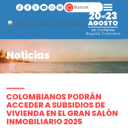
20
23
al
AGOSTO
en Corferias
Bogotá, Colombia
Noticias
COLOMBIANOS PODRÁN
ACCEDER A SUBSIDIOS DE
VIVIENDA EN EL GRAN SALÓN
INMOBILIARIO 2025