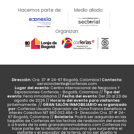
Hacemos parte de:
Medio aliado:
Organizan:
Dirección:
Contacto:
Cra. 37 # 24-67 Bogotá, Colombia |
serviciocliente@corferias.com
Lugar del evento:
Centro internacional de Negocios Y
Tipo del
Exposiciones Corferias - Bogotá, Colombia //
evento:
Fecha del evento:
Feria inmobiliaria //
Del 20 al 23 de
Horario del evento para visitantes:
agosto de 2026 //
GRAN SALÓN INMOBILIARIO es organizado
próximamente. //
por:
Corferias Usuario Operador de Zona Franca Beneficio e
Interés Colectivo NIT 860.002.464-3- Dirección Cra. 37 # 24-
Boletería:
67 Bogotá, Colombia //
Podrá ser adquirida en las
taquillas de Corferias en las fechas de realización del evento
o a través de la web
gransaloninmobiliario.com
Corferias no
hace parte de la relación de consumo que surja entre el
visitante y el expositor de la feria, al no ser dueño ni