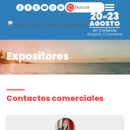
20
23
al
AGOSTO
en Corferias
Bogotá, Colombia
Expositores
Contactos comerciales