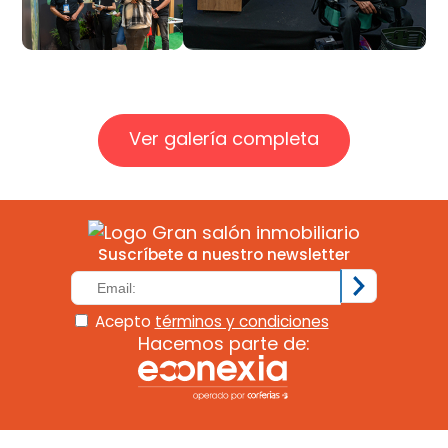
Ver galería completa
Suscríbete a nuestro newsletter
Acepto
términos y condiciones
Hacemos parte de: